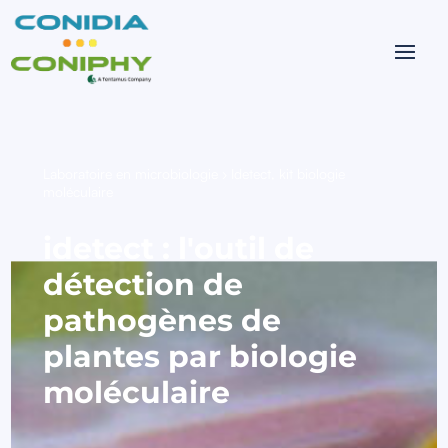
Laboratoire en microbiologie
›
Idetect, kit biologie
moléculaire
idetect : l'outil de
détection de
pathogènes de
plantes par biologie
moléculaire