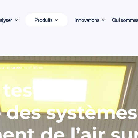
alyser
Produits
Innovations
Qui sommes
ur épurateurs et filtres
tester
té des systèmes
ent de l’air su