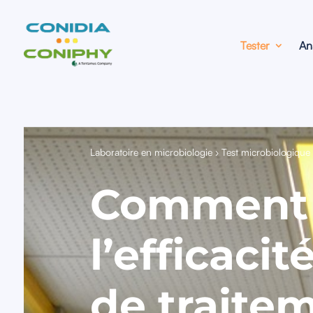
Tester
An
Laboratoire en microbiologie
›
Test microbiologique s
Comment 
l’efficaci
de traitem